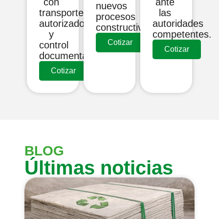
con
ante
nuevos
transporte
las
procesos
autorizado
autoridades
constructivos.
y
competentes.
Cotizar
control
Cotizar
documental.
Cotizar
BLOG
Últimas noticias