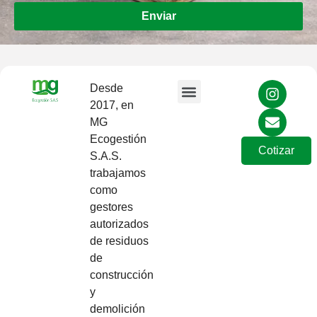
Enviar
Desde
2017, en
Sobre Nosotros
MG
Ecogestión
Cotizar
S.A.S.
trabajamos
como
gestores
autorizados
de residuos
de
construcción
y
demolición