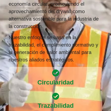
economía circular, promoviendo el
aprovechamiento del drywall como
alternativa sostenible para la industria de
la construcción.
Nuestro enfoque se basa en la
trazabilidad, el cumplimiento normativo y
la generación de valor ambiental para
nuestros aliados estratégicos.
Circularidad
Trazabilidad