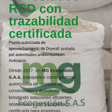
RCD con
trazabilidad
certificada
Planta autorizada de
aprovechamiento de Drywall avalada
por autoridades ambientales en
Antioquia.
Desde 2017, en
MG Ecogestión
S.A.S.
trabajamos como gestores
autorizados de residuos de
construcción y demolición (RCD),
brindando soluciones eficientes,
sostenibles y con trazabilidad
certificada para empresas