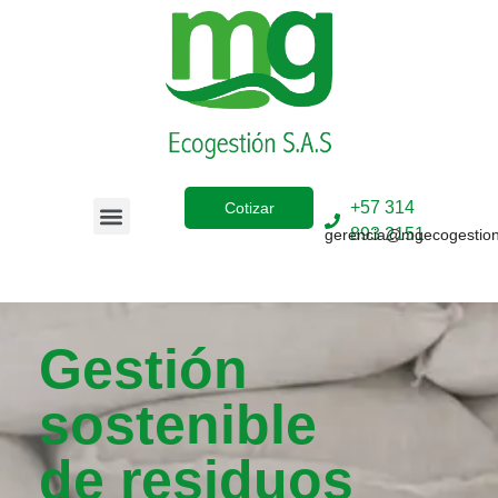
+57 314
Cotizar
893 2151
gerencia@mgecogestio
Sobre Nosotros
Gestión
sostenible
de residuos