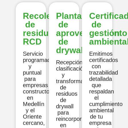
Recolección
Planta
Certifica
de
de
de
residuos
aprovechamiento
gestión
RCD
de
ambienta
drywall
Servicio
Emitimos
programado
certificados
Recepción,
y
con
clasificación
puntual
trazabilidad
y
para
detallada
transformación
empresas
que
de
constructoras
respaldan
residuos
en
el
de
Medellín
cumplimiento
drywall
y el
ambiental
para
Oriente
de tu
reincorporación
cercano,
empresa
en