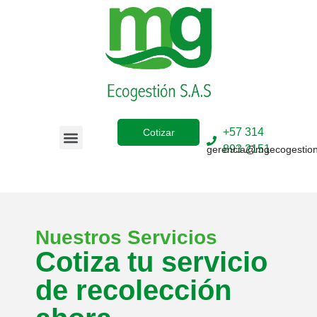
+57 314
Cotizar
893 2151
gerencia@mgecogestio
Sobre Nosotros
Nuestros Servicios
Cotiza tu servicio
de recolección