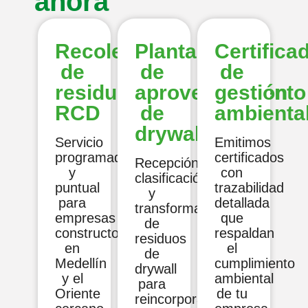
ahora
Recolección
Planta
Certifica
de
de
de
residuos
aprovechamiento
gestión
RCD
de
ambienta
drywall
Servicio
Emitimos
programado
certificados
Recepción,
y
con
clasificación
puntual
trazabilidad
y
para
detallada
transformación
empresas
que
de
constructoras
respaldan
residuos
en
el
de
Medellín
cumplimiento
drywall
y el
ambiental
para
Oriente
de tu
reincorporación