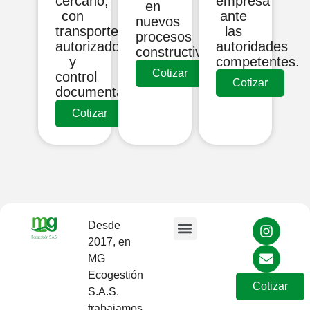
cercano,
empresa
en
con
ante
nuevos
transporte
las
procesos
autorizado
autoridades
constructivos.
y
competentes.
Cotizar
control
Cotizar
documental.
Cotizar
Desde
2017, en
Sobre Nosotros
MG
Ecogestión
Cotizar
S.A.S.
trabajamos